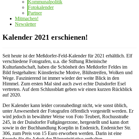
Kommunalpolitik
Fotokalender
Partner
Mitmachen!
Newsletter
Kalender 2021 erschienen!
Seit heute ist der Meßdorfer-Feld-Kalender für 2021 erhältlich. Elf
verschiedene Fotografen, u.a. die Stiftung Rheinische
Kulturlandschaft, haben die Schönheit des Meßdorfer Feldes im
Bild festgehalten: Künstlerische Motive, Blühstreifen, Wolken und
Wege. Faszinierend ist immer wieder der weite Blick in den
Himmel. Zum ersten Mal sind auch zwei echte Duisdorfer Esel
vertreten. Auf dem Schlussblatt geben wir einen kurzen Rückblick
auf 2020.
Der Kalender kann leider coronabedingt nicht, wie sonst üblich,
unter Anwesenheit der Fotografen öffentlich vorgestellt werden. Er
wird jedoch in bewährter Weise von Foto Teubert, Rochusstraße
245, in der Duisdorfer Fußgängerzone, hergestellt und kann dort
sowie in der Buchhandlung Koeplin in Endenich, Endenicher Str.
306, zum Preis von 15 Euro erworben werden. Darin ist eine
Spende für die Arbeit der Bürgerinitiative enthalten.