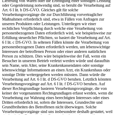
Lieferung von Waren oder die Erbringung einer sonstigen Leistung
oder Gegenleistung notwendig sind, so beruht die Verarbeitung auf
Art. 6 I lit. b DS-GVO. Gleiches gilt für solche
Verarbeitungsvorgänge die zur Durchführung vorvertraglicher
Maßnahmen erforderlich sind, etwa in Fällen von Anfragen zur
unseren Produkten oder Leistungen. Unterliegen wir einer
rechtlichen Verpflichtung durch welche eine Verarbeitung von
personenbezogenen Daten erforderlich wird, wie beispielsweise zur
Erfüllung steuerlicher Pflichten, so basiert die Verarbeitung auf Art.
6 I lit. c DS-GVO. In seltenen Fällen könnte die Verarbeitung von
personenbezogenen Daten erforderlich werden, um lebenswichtige
Interessen der betroffenen Person oder einer anderen natürlichen
Person zu schützen. Dies wäre beispielsweise der Fall, wenn ein
Besucher in unserem Betrieb verletzt werden würde und daraufhin
sein Name, sein Alter, seine Krankenkassendaten oder sonstige
lebenswichtige Informationen an einen Arzt, ein Krankenhaus oder
sonstige Dritte weitergegeben werden müssten. Dann würde die
Verarbeitung auf Art. 6 I lit. d DS-GVO beruhen. Letztlich könnten
Verarbeitungsvorgänge auf Art. 6 I lit. f DS-GVO beruhen. Auf
dieser Rechtsgrundlage basieren Verarbeitungsvorgänge, die von
keiner der vorgenannten Rechtsgrundlagen erfasst werden, wenn die
Verarbeitung zur Wahrung eines berechtigten Interesses oder eines
Dritten erforderlich ist, sofern die Interessen, Grundrechte und
Grundfreiheiten des Betroffenen nicht überwiegen. Solche
Verarbeitungsvorgänge sind uns insbesondere deshalb gestattet, weil