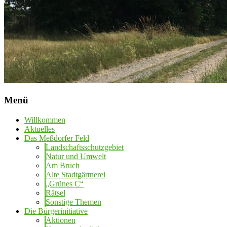
Menü
Willkommen
Aktuelles
Das Meßdorfer Feld
Landschaftsschutzgebiet
Natur und Umwelt
Am Bruch
Alte Stadtgärtnerei
„Grünes C“
Rätsel
Sonstige Themen
Die Bürgerinitiative
Aktionen