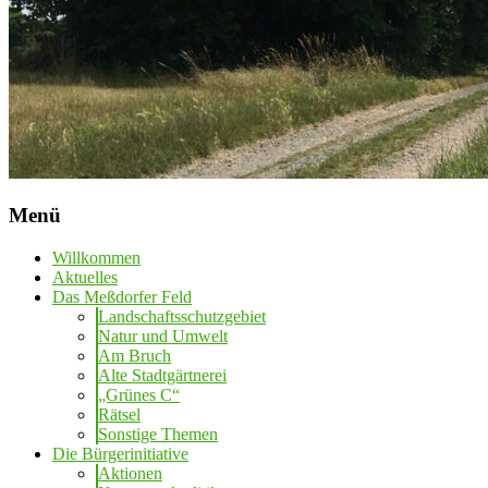
Menü
Willkommen
Aktuelles
Das Meßdorfer Feld
Landschaftsschutzgebiet
Natur und Umwelt
Am Bruch
Alte Stadtgärtnerei
„Grünes C“
Rätsel
Sonstige Themen
Die Bürgerinitiative
Aktionen