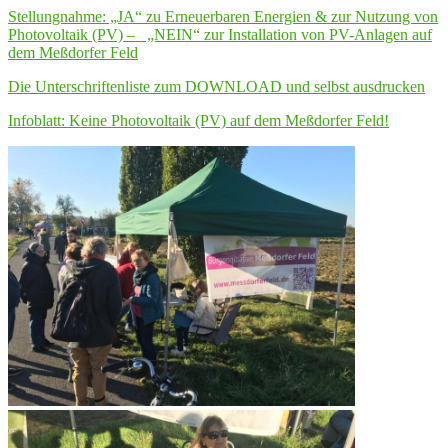
Stellungnahme: „JA“ zu Erneuerbaren Energien & zur Nutzung von
Photovoltaik (PV) – „NEIN“ zur Installation von PV-Anlagen auf
dem Meßdorfer Feld
Die Unterschriftenliste zum DOWNLOAD und selbst ausdrucken
Infoblatt: Keine Photovoltaik (PV) auf dem Meßdorfer Feld!