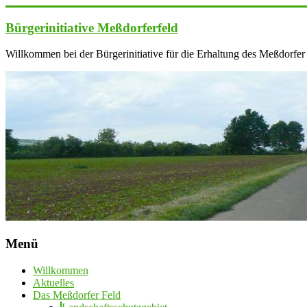
Zum
Inhalt
Bürgerinitiative Meßdorferfeld
springen
Willkommen bei der Bürgerinitiative für die Erhaltung des Meßdorfer
Menü
Willkommen
Aktuelles
Das Meßdorfer Feld