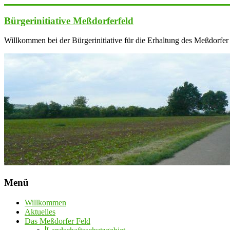
Zum
Inhalt
Bürgerinitiative Meßdorferfeld
springen
Willkommen bei der Bürgerinitiative für die Erhaltung des Meßdorfer
Menü
Willkommen
Aktuelles
Das Meßdorfer Feld